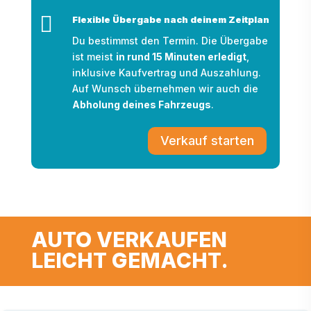

Flexible Übergabe nach deinem Zeitplan
Du bestimmst den Termin. Die Übergabe
ist meist
in rund 15 Minuten erledigt
,
inklusive Kaufvertrag und Auszahlung.
Auf Wunsch übernehmen wir auch die
Abholung deines Fahrzeugs
.
Verkauf starten
AUTO VERKAUFEN
LEICHT GEMACHT.