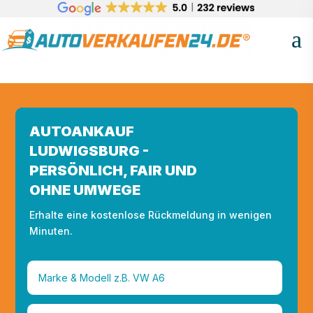
AUTOANKAUF
LUDWIGSBURG -
PERSÖNLICH, FAIR UND
OHNE UMWEGE
Erhalte eine kostenlose Rückmeldung in wenigen
Minuten.