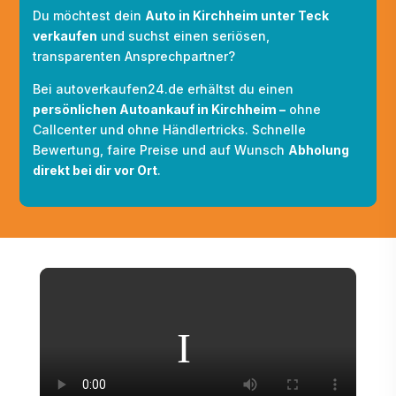
Du möchtest dein
Auto in Kirchheim unter Teck
verkaufen
und suchst einen seriösen,
transparenten Ansprechpartner?
Bei autoverkaufen24.de erhältst du einen
persönlichen Autoankauf in Kirchheim –
ohne
Callcenter und ohne Händlertricks. Schnelle
Bewertung, faire Preise und auf Wunsch
Abholung
direkt bei dir vor Ort
.