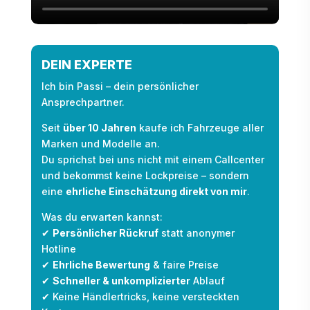
DEIN EXPERTE
Ich bin Passi – dein persönlicher
Ansprechpartner.
Seit
über 10 Jahren
kaufe ich Fahrzeuge aller
Marken und Modelle an.
Du sprichst bei uns nicht mit einem Callcenter
und bekommst keine Lockpreise – sondern
eine
ehrliche Einschätzung direkt von mir
.
Was du erwarten kannst:
✔
Persönlicher Rückruf
statt anonymer
Hotline
✔
Ehrliche Bewertung
& faire Preise
✔
Schneller & unkomplizierter
Ablauf
✔ Keine Händlertricks, keine versteckten