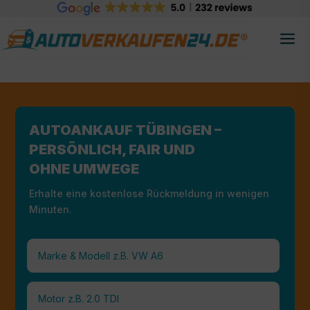
AUTOANKAUF TÜBINGEN –
PERSÖNLICH, FAIR UND
OHNE UMWEGE
Erhalte eine kostenlose Rückmeldung in wenigen
Minuten.