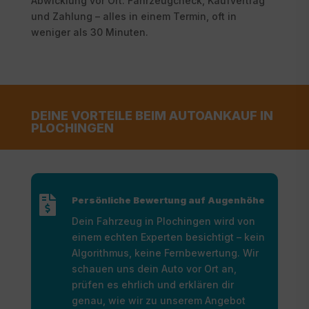
Abwicklung vor Ort: Fahrzeugcheck, Kaufvertrag
und Zahlung – alles in einem Termin, oft in
weniger als 30 Minuten.
DEINE VORTEILE BEIM AUTOANKAUF IN
PLOCHINGEN

Persönliche Bewertung auf Augenhöhe
Dein Fahrzeug in Plochingen wird von
einem echten Experten besichtigt – kein
Algorithmus, keine Fernbewertung. Wir
schauen uns dein Auto vor Ort an,
prüfen es ehrlich und erklären dir
genau, wie wir zu unserem Angebot