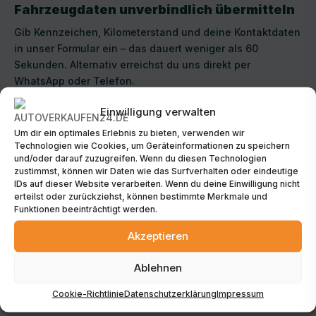
Fahrzeugdaten unverbindlich übermitteln
Gib Kennzeichen, Kilometerstand und deine Kontaktdaten
in unser Formular ein – das dauert weniger als 60
Sekunden. Alternativ erreichst du uns direkt per
WhatsApp oder Telefon.
Einwilligung verwalten
Um dir ein optimales Erlebnis zu bieten, verwenden wir
Technologien wie Cookies, um Geräteinformationen zu speichern
und/oder darauf zuzugreifen. Wenn du diesen Technologien
zustimmst, können wir Daten wie das Surfverhalten oder eindeutige
IDs auf dieser Website verarbeiten. Wenn du deine Einwilligung nicht
Persönliche Rückruf & Terminvereinbarung
erteilst oder zurückziehst, können bestimmte Merkmale und
Funktionen beeinträchtigt werden.
Unser Team meldet sich innerhalb weniger Stunden und
vereinbart einen passenden Besichtigungstermin in
Akzeptieren
Plochingen – zu deinen Wunschzeiten, auch abends oder
am Wochenende.
Ablehnen
Cookie-Richtlinie
Datenschutzerklärung
Impressum